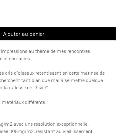
Ajouter au panier
es impressions au thème de mes rencontres
is et semaines.
es cris d'oiseaux retentissent en cette matinée de
x cherchent tant bien que mal à se mettre quelque
r la rudesse de l'hiver"
s matériaux différents :
mg/m2 avec une résolution exceptionnelle.
 musée 308mg/m2, résistant au vieillissement.