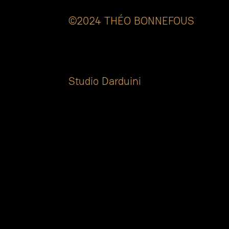
©2024 THÉO BONNEFOUS
Tous droits réservés.
All right reserved.
Designed by
Studio Darduini
.
Images & Design
Soumis à des droits d'auteurs.
Réutilisation strictement interdite.