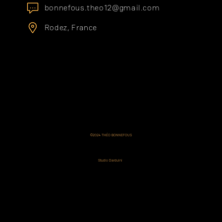
bonnefous.theo12@gmail.com
Rodez, France
©2024 THÉO BONNEFOUS
Tous droits réservés.
All right reserved.
Designed by
Studio Darduini
.
Images & Design
Soumis à des droits d'auteurs.
Réutilisation strictement interdite.