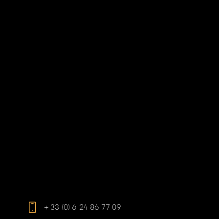
Accueil
À Propos
Galerie
Boutique
Contact
Stages
Mentions légales
Conditions générales
+ 33 (0) 6 24 86 77 09