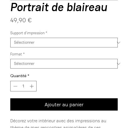
Portrait de blaireau
Prix
49,90 €
Support d'impression
*
Format
*
Quantité
*
Ajouter au panier
Décorez votre intérieur avec des impressions au
thème de mes rencontres animalières de ces