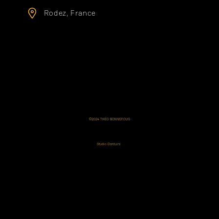
Rodez, France
©2024 THÉO BONNEFOUS
Tous droits réservés.
All right reserved.
Designed by
Studio Darduini
.
Images & Design
Soumis à des droits d'auteurs.
Réutilisation strictement interdite.