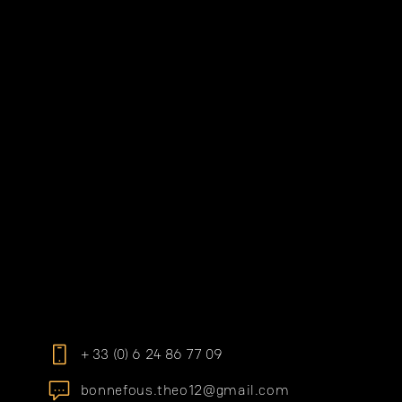
Accueil
À Propos
Galerie
Boutique
Contact
Stages
Mentions légales
Conditions générales
+ 33 (0) 6 24 86 77 09
bonnefous.theo12@gmail.com